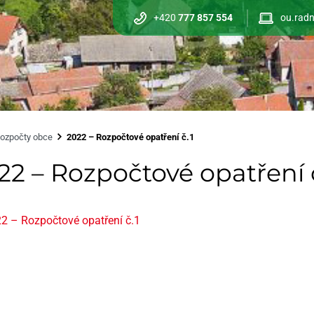
+420
777 857 554
ou.radn
ozpočty obce
2022 – Rozpočtové opatření č.1
22 – Rozpočtové opatření 
2 – Rozpočtové opatření č.1