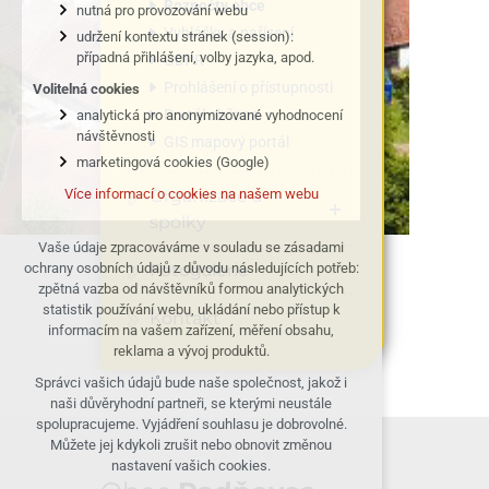
Rozpočty obce
nutná pro provozování webu
Vyhlášky a nařízení
udržení kontextu stránek (session):
případná přihlášení, volby jazyka, apod.
GDPR
Prohlášení o přístupnosti
Volitelná cookies
Portál občana
analytická pro anonymizované vyhodnocení
návštěvnosti
GIS mapový portál
marketingová cookies (Google)
Organizace a
Více informací o cookies na našem webu
spolky
Vaše údaje zpracováváme v souladu se zásadami
Fotogalerie
ochrany osobních údajů z důvodu následujících potřeb:
zpětná vazba od návštěvníků formou analytických
statistik používání webu, ukládání nebo přístup k
Kontakt
informacím na vašem zařízení, měření obsahu,
reklama a vývoj produktů.
Správci vašich údajů bude naše společnost, jakož i
naši důvěryhodní partneři, se kterými neustále
spolupracujeme. Vyjádření souhlasu je dobrovolné.
Můžete jej kdykoli zrušit nebo obnovit změnou
nastavení vašich cookies.