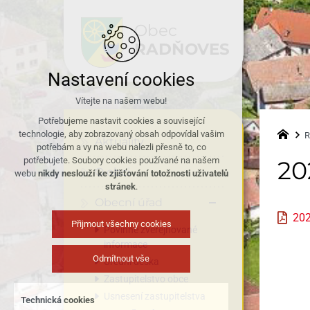
Obec
RADŇOVES
Nastavení cookies
Vítejte na našem webu!
Potřebujeme nastavit cookies a související
technologie, aby zobrazovaný obsah odpovídal vašim
R
Aktuality
potřebám a vy na webu nalezli přesně to, co
potřebujete. Soubory cookies používané na našem
20
O obci
webu
nikdy neslouží ke zjišťování totožnosti uživatelů
stránek
.
Obecní úřad
202
Přijmout všechny cookies
Povinně zveřejňované
informace
Odmítnout vše
Úřední deska
Zastupitelstvo obce
Usnesení zastupitelstva
Technická cookies