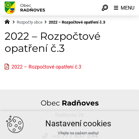
Obec
MENU
RADŇOVES
Rozpočty obce
2022 – Rozpočtové opatření č.3
2022 – Rozpočtové
opatření č.3
2022 – Rozpočtové opatření č.3
Obec
Radňoves
Radňoves 26
Nastavení cookies
594 51 Křižanov
Vítejte na našem webu!
777 857 554
+420