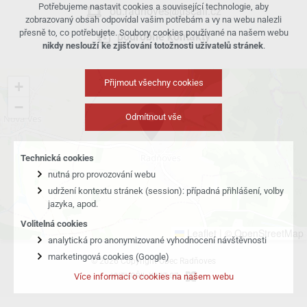
Potřebujeme nastavit cookies a související technologie, aby
ou.radnoves@tiscali.cz
zobrazovaný obsah odpovídal vašim potřebám a vy na webu nalezli
přesně to, co potřebujete. Soubory cookies používané na našem webu
podrobné kontakty
nikdy neslouží ke zjišťování totožnosti uživatelů stránek
.
Přijmout všechny cookies
+
−
Odmítnout vše
Technická cookies
nutná pro provozování webu
udržení kontextu stránek (session): případná přihlášení, volby
jazyka, apod.
Volitelná cookies
Leaflet
|
© OpenStreetMap
analytická pro anonymizované vyhodnocení návštěvnosti
marketingová cookies (Google)
© 2026 Copyright Obec Radňoves
VYTVOŘIL XART.CZ
Více informací o cookies na našem webu