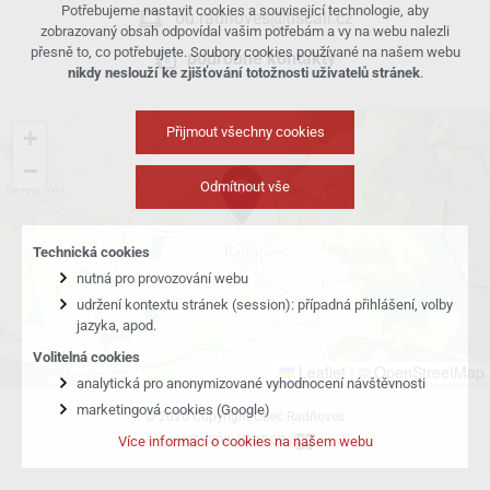
Potřebujeme nastavit cookies a související technologie, aby
ou.radnoves@tiscali.cz
zobrazovaný obsah odpovídal vašim potřebám a vy na webu nalezli
přesně to, co potřebujete. Soubory cookies používané na našem webu
podrobné kontakty
nikdy neslouží ke zjišťování totožnosti uživatelů stránek
.
Přijmout všechny cookies
+
−
Odmítnout vše
Technická cookies
nutná pro provozování webu
udržení kontextu stránek (session): případná přihlášení, volby
jazyka, apod.
Volitelná cookies
Leaflet
|
© OpenStreetMap
analytická pro anonymizované vyhodnocení návštěvnosti
marketingová cookies (Google)
© 2026 Copyright Obec Radňoves
VYTVOŘIL XART.CZ
Více informací o cookies na našem webu