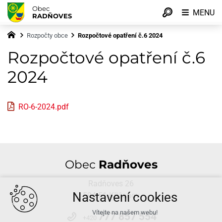
Obec
MENU
RADŇOVES
Rozpočty obce
Rozpočtové opatření č.6 2024
Rozpočtové opatření č.6
2024
RO-6-2024.pdf
Obec
Radňoves
Radňoves 26
Nastavení cookies
594 51 Křižanov
Vítejte na našem webu!
777 857 554
+420