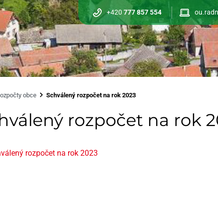
+420
777 857 554
ou.radn
ozpočty obce
Schválený rozpočet na rok 2023
hválený rozpočet na rok 
válený rozpočet na rok 2023