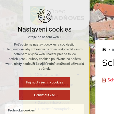
Obec
RADŇOVES
Nastavení cookies
Vítejte na našem webu!
Potřebujeme nastavit cookies a související
technologie, aby zobrazovaný obsah odpovídal vašim
R
Aktuality
potřebám a vy na webu nalezli přesně to, co
potřebujete. Soubory cookies používané na našem
Sc
O obci
webu
nikdy neslouží ke zjišťování totožnosti uživatelů
stránek
.
Obecní úřad
Sch
Přijmout všechny cookies
Povinně zveřejňované
informace
Odmítnout vše
Úřední deska
Zastupitelstvo obce
Usnesení zastupitelstva
Technická cookies