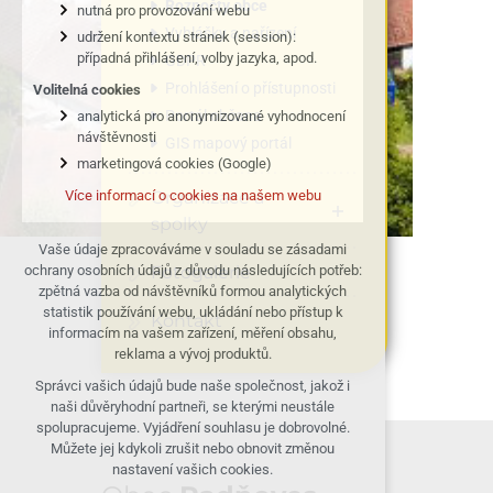
Rozpočty obce
nutná pro provozování webu
Vyhlášky a nařízení
udržení kontextu stránek (session):
případná přihlášení, volby jazyka, apod.
GDPR
Prohlášení o přístupnosti
Volitelná cookies
Portál občana
analytická pro anonymizované vyhodnocení
návštěvnosti
GIS mapový portál
marketingová cookies (Google)
Organizace a
Více informací o cookies na našem webu
spolky
Vaše údaje zpracováváme v souladu se zásadami
Fotogalerie
ochrany osobních údajů z důvodu následujících potřeb:
zpětná vazba od návštěvníků formou analytických
statistik používání webu, ukládání nebo přístup k
Kontakt
informacím na vašem zařízení, měření obsahu,
reklama a vývoj produktů.
Správci vašich údajů bude naše společnost, jakož i
naši důvěryhodní partneři, se kterými neustále
spolupracujeme. Vyjádření souhlasu je dobrovolné.
Můžete jej kdykoli zrušit nebo obnovit změnou
nastavení vašich cookies.