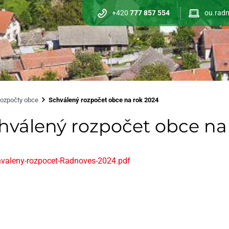
+420
777 857 554
ou.radn
ozpočty obce
Schválený rozpočet obce na rok 2024
hválený rozpočet obce na
valeny-rozpocet-Radnoves-2024.pdf