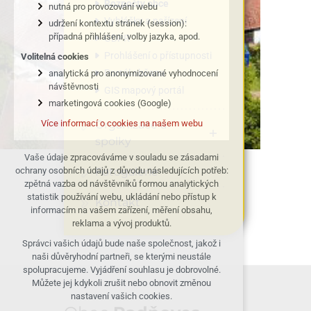
Rozpočty obce
nutná pro provozování webu
Vyhlášky a nařízení
udržení kontextu stránek (session):
případná přihlášení, volby jazyka, apod.
GDPR
Prohlášení o přístupnosti
Volitelná cookies
Portál občana
analytická pro anonymizované vyhodnocení
návštěvnosti
GIS mapový portál
marketingová cookies (Google)
Organizace a
Více informací o cookies na našem webu
spolky
Vaše údaje zpracováváme v souladu se zásadami
Fotogalerie
ochrany osobních údajů z důvodu následujících potřeb:
zpětná vazba od návštěvníků formou analytických
statistik používání webu, ukládání nebo přístup k
Kontakt
informacím na vašem zařízení, měření obsahu,
reklama a vývoj produktů.
Správci vašich údajů bude naše společnost, jakož i
naši důvěryhodní partneři, se kterými neustále
spolupracujeme. Vyjádření souhlasu je dobrovolné.
Můžete jej kdykoli zrušit nebo obnovit změnou
nastavení vašich cookies.