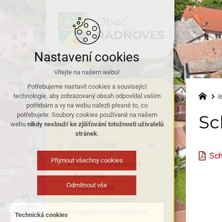
Obec
RADŇOVES
Nastavení cookies
Vítejte na našem webu!
Potřebujeme nastavit cookies a související
technologie, aby zobrazovaný obsah odpovídal vašim
R
Aktuality
potřebám a vy na webu nalezli přesně to, co
potřebujete. Soubory cookies používané na našem
Sc
O obci
webu
nikdy neslouží ke zjišťování totožnosti uživatelů
stránek
.
Obecní úřad
Sch
Přijmout všechny cookies
Povinně zveřejňované
informace
Odmítnout vše
Úřední deska
Zastupitelstvo obce
Usnesení zastupitelstva
Technická cookies