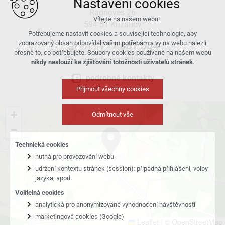
Nastavení cookies
Radňoves 26
Vítejte na našem webu!
594 51 Křižanov
Potřebujeme nastavit cookies a související technologie, aby
zobrazovaný obsah odpovídal vašim potřebám a vy na webu nalezli
777 857 554
+420
přesně to, co potřebujete. Soubory cookies používané na našem webu
ou.radnoves@tiscali.cz
nikdy neslouží ke zjišťování totožnosti uživatelů stránek
.
podrobné kontakty
Přijmout všechny cookies
+
Odmítnout vše
−
Technická cookies
nutná pro provozování webu
udržení kontextu stránek (session): případná přihlášení, volby
jazyka, apod.
Volitelná cookies
analytická pro anonymizované vyhodnocení návštěvnosti
marketingová cookies (Google)
Leaflet
|
© OpenStreetMap